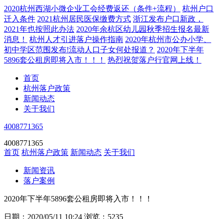
2020杭州西湖小微企业工会经费返还（条件+流程）
杭州户口
迁入条件
2021杭州居民医保缴费方式
浙江发布户口新政，
2021年也按照此办法
2020年余杭区幼儿园秋季招生报名最新
消息！
杭州人才引进落户操作指南
2020年杭州市公办小学、
初中学区范围发布!流动人口子女何处报道？
2020年下半年
5896套公租房即将入市！！！
热烈祝贺落户行官网上线！
首页
杭州落户政策
新闻动态
关于我们
4008771365
4008771365
首页
杭州落户政策
新闻动态
关于我们
新闻资讯
落户案例
2020年下半年5896套公租房即将入市！！！
日期：2020/05/11 10:24
浏览：5235