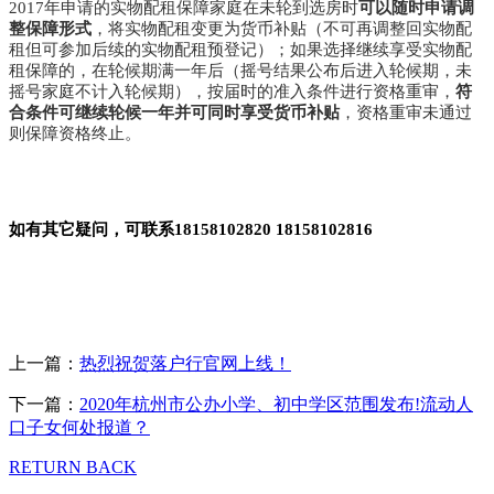
2017年申请的实物配租保障家庭在未轮到选房时
可以随时申请调
整保障形式
，将实物配租变更为货币补贴（不可再调整回实物配
租但可参加后续的实物配租预登记）；如果选择继续享受实物配
租保障的，在轮候期满一年后（摇号结果公布后进入轮候期，未
摇号家庭不计入轮候期），按届时的准入条件进行资格重审，
符
合条件可继续轮候一年并可同时享受货币补贴
，资格重审未通过
则保障资格终止。
如有其它疑问，可联系18158102820 18158102816
上一篇：
热烈祝贺落户行官网上线！
下一篇：
2020年杭州市公办小学、初中学区范围发布!流动人
口子女何处报道？
RETURN BACK